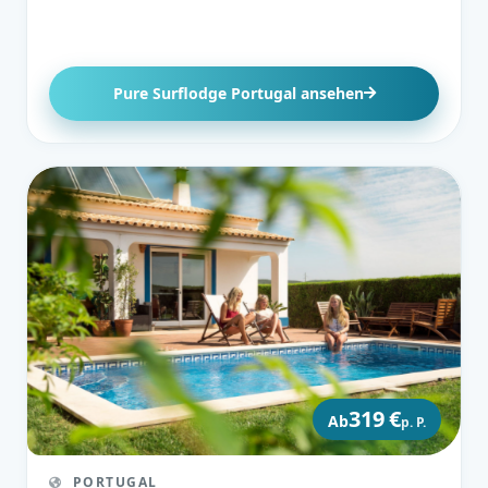
Pure Surflodge Portugal ansehen
319 €
Ab
p. P.
PORTUGAL