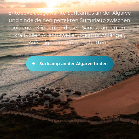
Entdecke ausgewählte Surfcamps an der Algarve
und finde deinen perfekten Surfurlaub zwischen
goldenen Klippen, endlosen Sandstränden und
kraftvollen Atlantikwellen, ideal für Anfänger,
Aufsteiger und Fortgeschrittene.
Surfcamp an der Algarve finden