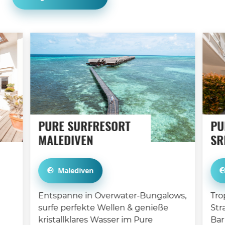
PURE SURFRESORT
PU
MALEDIVEN
SR
Malediven
Entspanne in Overwater-Bungalows,
Tro
surfe perfekte Wellen & genieße
Str
kristallklares Wasser im Pure
Bar