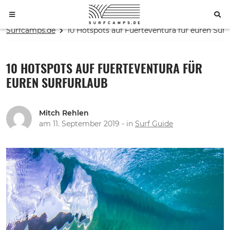
Skip
Surfcamps.de
10 Hotspots auf Fuerteventura für euren Surf
to
content
10 HOTSPOTS AUF FUERTEVENTURA FÜR
EUREN SURFURLAUB
Mitch Rehlen
am
11. September 2019
- in
Surf Guide