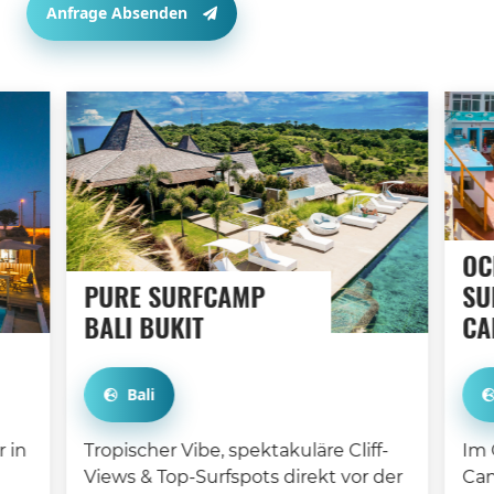
Anfrage Absenden
OC
PURE SURFCAMP
SU
BALI BUKIT
CA
Bali
 in
Tropischer Vibe, spektakuläre Cliff-
Im 
Views & Top-Surfspots direkt vor der
Can