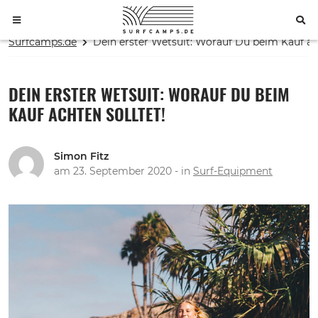
Skip
Surfcamps.de
Dein erster Wetsuit: Worauf Du beim Kauf ach
to
content
DEIN ERSTER WETSUIT: WORAUF DU BEIM
KAUF ACHTEN SOLLTET!
Simon Fitz
am
23. September 2020
- in
Surf-Equipment